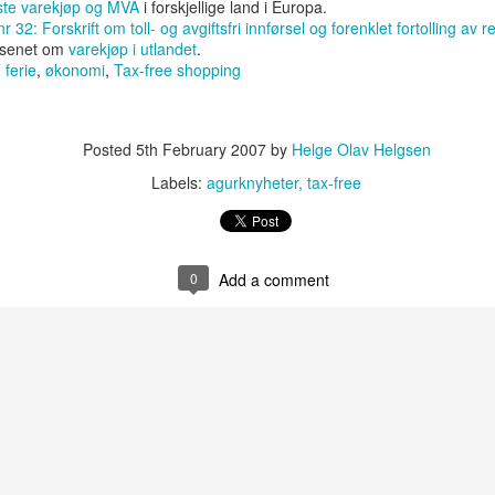
ste varekjøp og MVA
i forskjellige land i Europa.
32: Forskrift om toll- og avgiftsfri innførsel og forenklet fortolling av 
vesenet om
varekjøp i utlandet
.
:
ferie
,
økonomi
,
Tax-free shopping
 om viktigheten av at du tar regelmessig backup av datamaskinen din.
.)
et seg siden den gang. Og det samme har tjenestene og mulighetene
Posted
5th February 2007
by
Helge Olav Helgsen
 For noen år siden var jeg selv en iherdig bruker av Mozy og brukte det
 de prisvilkårene og Mozy ble for dyrt for meg.
Labels:
agurknyheter
tax-free
rt i butikkene. Men noe pinnekjøtt er rimeligere, det er røkt pinnekjøtt.
0
Add a comment
tt for å smake litt på det og se om det kan brukes til mat.
 ikke noe godt når du damper kjøttet. I tillegg så smaker kraften ikke
etterpå.