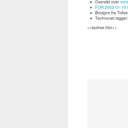
Oversikt over
min
FOR 2003-01-10 nr 
Ta backup av maskinen din
FEB
Brosjyre fra Toll
12
Technorati tagger
For noen år tilbake skrev jeg litt
(En backup er en kopi av dine data
<<taxfree.htm>>
Markedet for backup av data har forandr
du har for å ta gode kopier av dine data.
på flere av mine maskiner. Men så endret
Røkt pinnekjøtt
DEC
17
Nå før jul er pinnekjøtt fryktelig dy
Røkt pinnekjøtt, hva er det for noe???
Jeg kjøpte noen pakker med røkt pinnekjø
Konklusjon: styr unna.
Pinnekjøttet kan til nød spises, det luker
noe godt og kan ikke serveres på bordet 
Hva er nytt i iOS5
OCT