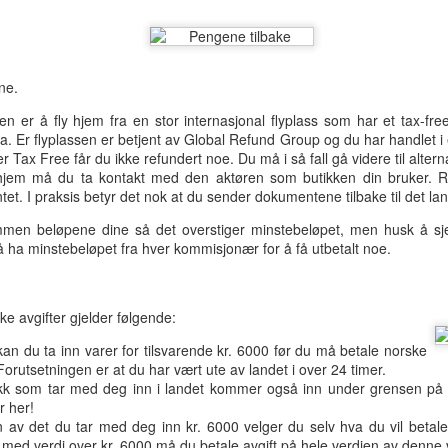
penger eller diamanter.
Den norske hytta
UN
2
Nå har jeg vært på hyttetur i fjellet for helga. En god norsk hytte
med litt skjeve dører, dårlig mobildekning og hvor godt lys vi har
ne.
henger av hvor mye sola har fått ladet opp batteriet til
lscellepanelet.
n er å fly hjem fra en stor internasjonal flyplass som har et tax-fr
luta. Er flyplassen er betjent av Global Refund Group og du har handlet i
nnet smaker også godt, det er hentet rett fra bekken ca. 400 meter
 Tax Free får du ikke refundert noe. Du må i så fall gå videre til alterna
na hytta. Av og til kan det være tungt å bære alt vannet opp til hytta,
em må du ta kontakt med den aktøren som butikken din bruker. Rel
n det er også en del av hyttelivet.
et. I praksis betyr det nok at du sender dokumentene tilbake til det land
n beløpene dine så det overstiger minstebeløpet, men husk å sj
auene har også kommet seg ut.
 ha minstebeløpet fra hver kommisjonær for å få utbetalt noe.
Powertrail i Vestfold
AY
26
I dag har jeg vært på tur nedover i Vestfold med to venner for å
finne geocacher. Målet er å ta så mange som mulig innenfor den
ke avgifter gjelder følgende:
den vi har til rådighet. Totalt fant vi 137 og bommet på 6.
an du ta inn varer for tilsvarende kr. 6000 før du må betale norske
achene lå plassert med et par hundre meters mellomrom langs hele
 Forutsetningen er at du har vært ute av landet i over 24 timer.
ypa vår så vi var mye ute i skogen for å lete etter cacher. De var
bakk som tar med deg inn i landet kommer også inn under grensen på
ldigvis ikke godt gjemt. Takk til alle som har bidratt med å legge ut
r her!
le disse cachene så tett på hverandre.
n av det du tar med deg inn kr. 6000 velger du selv hva du vil betale
 med verdi over kr. 6000 må du betale avgift på hele verdien av denne 