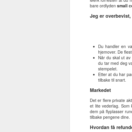
Merk forresten at du 
ordbøker. Jeg antar at
bare ordlyden
small 
innholdsmessig er de omtrent like,
Jeg er overbevist
så det som skiller er litt form og
farge. Hva ser du etter i en digital
ordbok? Her er noen tanker før du
bestemmer deg.
Offline eller online? Det har sine
Du handler en va
fordeler å ha ordboka på sin egen
hjemover. De flest
PC slik at den kan fungere uten
Når du skal ut av
nett-tilgang.
du tar med deg va
stempelet.
Etter at du har p
tilbake til snart.
Ekstra batteripakke
SEP
Markedet
1
Det er greit å ha med seg en ekstra
mobiltelefon som nå for tiden ikke 
Det er flere private 
et lite vederlag. Som
Jeg har nå bygget min egen batteripakke f
dem på flyplasser rund
tilbake pengene dine.
Lock & stock oppbevaringsboks. Blybatter
Hvordan få refund
2A Klemmer Sittelunderlag Det viktigste