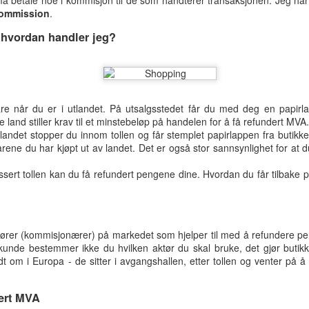
må betale noe i kommisjon til de som håndterer transaksjonen. Jeg har
commission
boligfelt som aldri ble bygd. Derfor
.
er det kun et råskall av stasjonen.
, hvordan handler jeg?
Det er også en historie om et
spøkelsestog som kjører her.
Dette toget skal i følge ryktene
Hay day
MAY
transportere de som har dødt i en
14
Spillet Hay Day har slått
ulykke langs linja.
re når du er i utlandet. På utsalgsstedet får du med deg en papir
godt ann blant iOS eiere.
e land stiller krav til et minstebeløp på handelen for å få refundert MVA.
Dette er et veldig populært spill
Det er en geocache der,
 landet stopper du innom tollen og får stemplet papirlappen fra butikke
som barn og voksne spiller.
GC1C9CD, som også gjør det
rene du har kjøpt ut av landet. Det er også stor sannsynlighet for at d
verdt å ta turen dit.
Spillet er gratis og regnet som et
assert tollen kan du få refundert pengene dine. Hvordan du får tilbak
av de bedre simulator-spillene
som er å få tak i. Inne i spillet kan
du kjøpe penger og annet du
 batteripakke når du skal ut på lengre turer og er avhengig av din
trenger for å komme deg fortere
holder mer enn et par timer med aktiv bruk.
videre i spillet.
aktører (kommisjonærer) på markedet som hjelper til med å refundere p
 kunde bestemmer ikke du hvilken aktør du skal bruke, det gjør butik
or akkurat dette formålet. Til dette har jeg handlet alt på Biltema:
Etter at jeg selv har spilt det noen
t om i Europa - de sitter i avgangshallen, etter tollen og venter på å
nivåer blir spillet vanskeligere å få
i 1,2Ah Sigarett-tenner uttak for innbygging Sikringsholder og sikring
til. Du møter motgang som lett
ert MVA
 er å matche boksen med batteriet.
kan løses ved å kjøpe enten