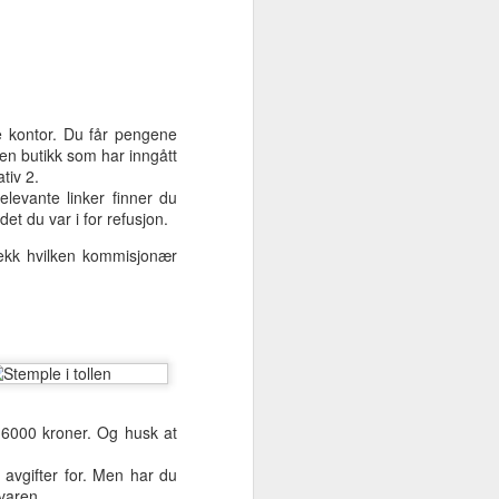
ee kontor. Du får pengene
 en butikk som har inngått
tiv 2.
evante linker finner du
et du var i for refusjon.
ekk hvilken kommisjonær
 6000 kroner. Og husk at
 avgifter for. Men har du
varen.