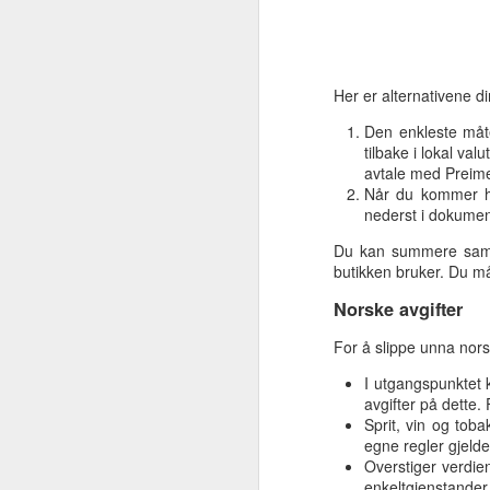
J
Her er alternativene di
av
so
Den enkleste måte
tilbake i lokal va
Va
avtale med Preimer
un
Når du kommer hj
me
nederst i dokument
Du kan summere samme
S
butikken bruker. Du må
M
Norske avgifter
For å slippe unna nors
ti
I utgangspunktet k
C
avgifter på dette.
lø
Sprit, vin og to
he
egne regler gjelde
al
Overstiger verdie
enkeltgjenstander