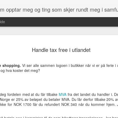
som opptar meg og ting som skjer rundt meg i samf
ide
det du får kjøpt av kart med en GPS. 
ikke enkelt.
Handle tax free i utlandet
ens Kartverk at de ville gi norske
Men heldigvis har det endelig kommet
jempestor gave, og også noe som
heter OpenStreetMap og er et kart so
kommen etter :)
e shopping.
Vi ser alle sammen logoen i butikker når vi er på ferie i
på. Du kan altså få laget kartet slik d
, og hva koster det meg?
som du finner og som irriterer deg.
, og i dag har vi kun fått tilgang til
derne som Google, Bing, finn.no - samt
 deg fordelen med at du får tilbake
MVA
fra det landet du handler i. D
Kylinge
MAY
 Norge er 25% av beløpet du betaler MVA. Du får derfor tilbake 20%
28
spøkelsestasjon
jakke for NOK 1700 får du refundert NOK 340 når du kommer hjem. J
Denne stasjonen er i Stockholm,
rett ved Kista. Stasjonen ble bygd
rundt 1970 og skulle brukes på et