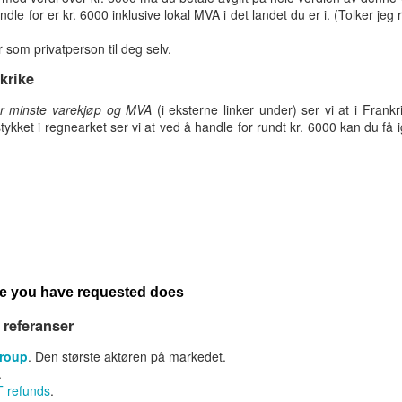
le for er kr. 6000 inklusive lokal MVA i det landet du er i. (Tolker jeg r
 som privatperson til deg selv.
apene hjemme er forbi, desverre for mange.
krike
re aktører i Oslo området og hva det koster å ha selskapet hos dem.
er minste varekjøp og MVA
(i eksterne linker under) ser vi at i Frankr
ykket i regnearket ser vi at ved å handle for rundt kr. 6000 kan du få i
ger vært på overnatting på standal Hundehotell, en kennel i Nittedal.
ra for oss og for Inka som virker til å stortrives der.
r sine ansatte dårlig og de har dårlige vilkår. I påska ble jeg “tvunget”
dre hadde ledig plass på de rutene jeg ville fly. Jeg vil derfor dele mine
 referanser
Group
. Den største aktøren på markedet.
.
, de reklamerer først med de gode rimelige billettene de har, for å så
 refunds
.
bestiller.