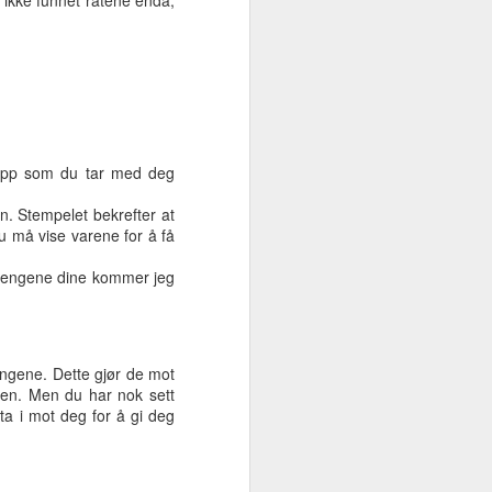
 ikke funnet ratene enda,
mye folk handler inn til jula. I går
var jeg en tur innom verdens nest
største Rema 1000, altså den som
er i Lillestrøm, og det var
stappfullt der. Vi snakker om to
dager uten butikk og folk løper til
butikkene for å handle.
lapp som du tar med deg
I år som tidligere år blir det ribbe
på selve julaften. Pinnekjøtt
n. Stempelet bekrefter at
serveres på 1. juledag.
u må vise varene for å få
e pengene dine kommer jeg
engene. Dette gjør de mot
ken. Men du har nok sett
 ta i mot deg for å gi deg