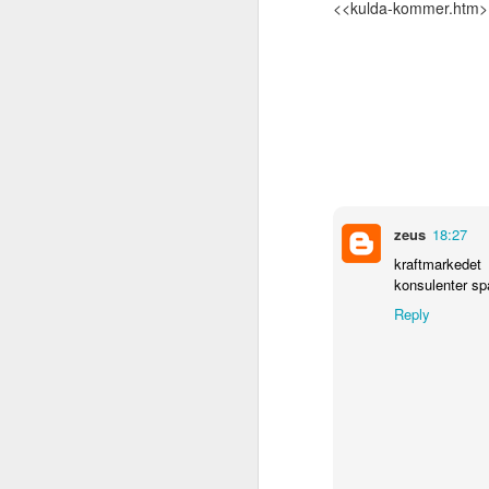
<<kulda-kommer.htm>
ordbøker. Jeg antar at
innholdsmessig er de omtrent like,
så det som skiller er litt form og
farge. Hva ser du etter i en digital
ordbok? Her er noen tanker før du
bestemmer deg.
Offline eller online? Det har sine
fordeler å ha ordboka på sin egen
PC slik at den kan fungere uten
nett-tilgang.
zeus
18:27
kraftmarkedet
konsulenter spå
Reply
Ekstra batteripakke
SEP
1
Det er greit å ha med seg en ekstra
mobiltelefon som nå for tiden ikke 
Jeg har nå bygget min egen batteripakke f
Lock & stock oppbevaringsboks. Blybatter
2A Klemmer Sittelunderlag Det viktigste