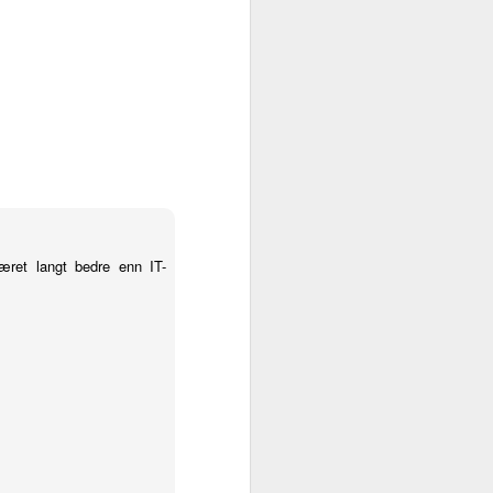
mye folk handler inn til jula. I går
var jeg en tur innom verdens nest
største Rema 1000, altså den som
er i Lillestrøm, og det var
stappfullt der. Vi snakker om to
dager uten butikk og folk løper til
butikkene for å handle.
I år som tidligere år blir det ribbe
på selve julaften. Pinnekjøtt
serveres på 1. juledag.
æret langt bedre enn IT-