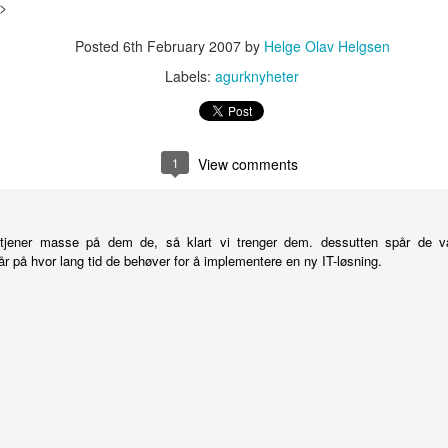
>
boligfelt som aldri ble bygd. Derfor
er det kun et råskall av stasjonen.
Posted
6th February 2007
by
Helge Olav Helgsen
Det er også en historie om et
Labels:
agurknyheter
spøkelsestog som kjører her.
Dette toget skal i følge ryktene
Hay day
MAY
transportere de som har dødt i en
14
Spillet Hay Day har slått
ulykke langs linja.
1
View comments
godt ann blant iOS eiere.
Dette er et veldig populært spill
Det er en geocache der,
som barn og voksne spiller.
GC1C9CD, som også gjør det
verdt å ta turen dit.
 tjener masse på dem de, så klart vi trenger dem. dessutten spår de v
Spillet er gratis og regnet som et
r på hvor lang tid de behøver for å implementere en ny IT-løsning.
av de bedre simulator-spillene
som er å få tak i. Inne i spillet kan
du kjøpe penger og annet du
 batteripakke når du skal ut på lengre turer og er avhengig av din
trenger for å komme deg fortere
holder mer enn et par timer med aktiv bruk.
videre i spillet.
or akkurat dette formålet. Til dette har jeg handlet alt på Biltema:
Etter at jeg selv har spilt det noen
nivåer blir spillet vanskeligere å få
i 1,2Ah Sigarett-tenner uttak for innbygging Sikringsholder og sikring
til. Du møter motgang som lett
 er å matche boksen med batteriet.
kan løses ved å kjøpe enten