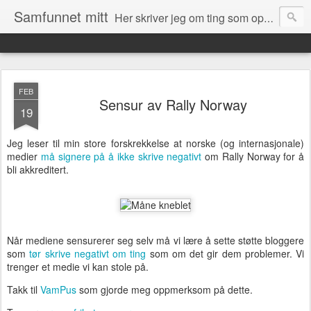
Samfunnet mitt
Her skriver jeg om ting som opptar meg og ting som skjer rundt meg i samfunnet.
FEB
Sensur av Rally Norway
19
Jeg leser til min store forskrekkelse at norske (og internasjonale)
medier
må signere på å ikke skrive negativt
om Rally Norway for å
bli akkreditert.
Når mediene sensurerer seg selv må vi lære å sette støtte bloggere
som
tør skrive negativt om ting
som om det gir dem problemer. Vi
trenger et medie vi kan stole på.
Takk til
VamPus
som gjorde meg oppmerksom på dette.