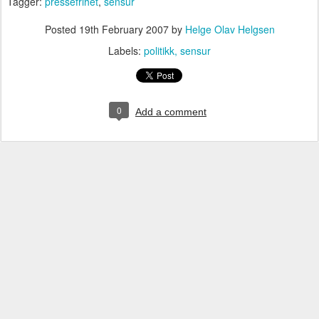
Tagger:
pressefrihet
,
sensur
Posted
19th February 2007
by
Helge Olav Helgsen
Labels:
politikk
sensur
0
Add a comment