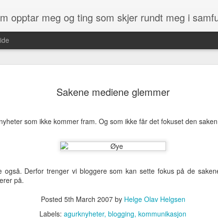
som opptar meg og ting som skjer rundt meg i samf
ide
det du får kjøpt av kart med en GPS. 
ikke enkelt.
Sakene mediene glemmer
ens Kartverk at de ville gi norske
Men heldigvis har det endelig kommet
jempestor gave, og også noe som
heter OpenStreetMap og er et kart so
kommen etter :)
yheter som ikke kommer fram. Og som ikke får det fokuset den saken
på. Du kan altså få laget kartet slik d
som du finner og som irriterer deg.
, og i dag har vi kun fått tilgang til
derne som Google, Bing, finn.no - samt
ge også. Derfor trenger vi bloggere som kan sette fokus på de saken
Kylinge
MAY
erer på.
28
spøkelsestasjon
Posted
5th March 2007
by
Helge Olav Helgsen
Denne stasjonen er i Stockholm,
rett ved Kista. Stasjonen ble bygd
Labels:
agurknyheter
blogging
kommunikasjon
rundt 1970 og skulle brukes på et