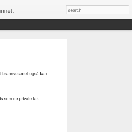
unnet.
Men å endre kartet om det er noen feil er
 et alternativ for oss alle sammen. Det
m alle kan bruke og som alle kan bidra
 at brannvesenet også kan
u selv ønsker å ha det, rette opp feilene
s som de private tar.
Nå er det jul igjen
DEC
24
Nå er nok et år snart over
og jula har kommet over oss
for fullt igjen. Jeg må si at jeg
hvert år blir overrasket over hvor