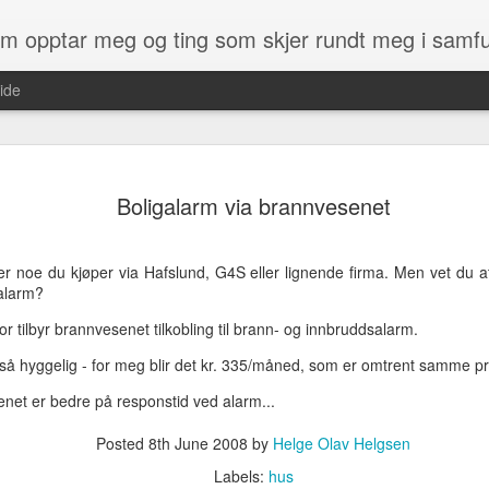
som opptar meg og ting som skjer rundt meg i samf
ide
det du får kjøpt av kart med en GPS. 
ikke enkelt.
Boligalarm via brannvesenet
ens Kartverk at de ville gi norske
Men heldigvis har det endelig kommet
jempestor gave, og også noe som
heter OpenStreetMap og er et kart so
kommen etter :)
m er noe du kjøper via Hafslund, G4S eller lignende firma. Men vet du
på. Du kan altså få laget kartet slik d
-alarm?
som du finner og som irriterer deg.
, og i dag har vi kun fått tilgang til
derne som Google, Bing, finn.no - samt
r tilbyr brannvesenet tilkobling til brann- og innbruddsalarm.
 så hyggelig - for meg blir det kr. 335/måned, som er omtrent samme pri
Kylinge
MAY
net er bedre på responstid ved alarm...
28
spøkelsestasjon
Posted
8th June 2008
by
Helge Olav Helgsen
Denne stasjonen er i Stockholm,
rett ved Kista. Stasjonen ble bygd
Labels:
hus
rundt 1970 og skulle brukes på et