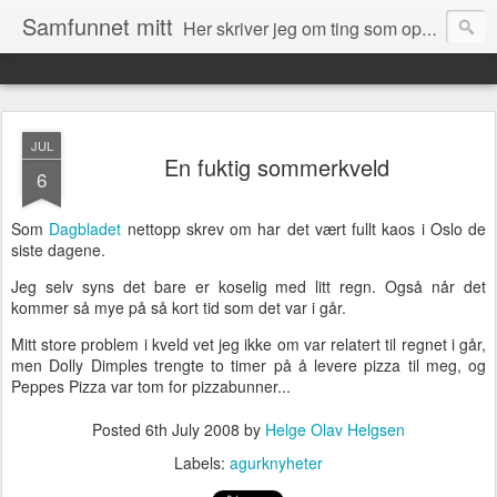
Samfunnet mitt
Her skriver jeg om ting som opptar meg og ting som skjer rundt meg i samfunnet.
JUL
En fuktig sommerkveld
6
Som
Dagbladet
nettopp skrev om har det vært fullt kaos i Oslo de
siste dagene.
Jeg selv syns det bare er koselig med litt regn. Også når det
kommer så mye på så kort tid som det var i går.
Mitt store problem i kveld vet jeg ikke om var relatert til regnet i går,
men Dolly Dimples trengte to timer på å levere pizza til meg, og
Peppes Pizza var tom for pizzabunner...
Posted
6th July 2008
by
Helge Olav Helgsen
Labels:
agurknyheter