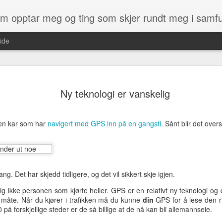
som opptar meg og ting som skjer rundt meg i samf
ide
det du får kjøpt av kart med en GPS. 
ikke enkelt.
Ny teknologi er vanskelig
ens Kartverk at de ville gi norske
Men heldigvis har det endelig kommet
jempestor gave, og også noe som
heter OpenStreetMap og er et kart so
kommen etter :)
 en kar som har
navigert med GPS inn på en gangsti
på. Du kan altså få laget kartet slik d
. Sånt blir det overs
som du finner og som irriterer deg.
, og i dag har vi kun fått tilgang til
derne som Google, Bing, finn.no - samt
ng. Det har skjedd tidligere, og det vil sikkert skje igjen.
Kylinge
MAY
28
spøkelsestasjon
g ikke personen som kjørte heller. GPS er en relativt ny teknologi og de
g måte. Når du kjører i trafikken må du kunne
din
GPS for å lese den ri
Denne stasjonen er i Stockholm,
00 på forskjellige steder er de så billige at de nå kan bli allemannseie.
rett ved Kista. Stasjonen ble bygd
rundt 1970 og skulle brukes på et