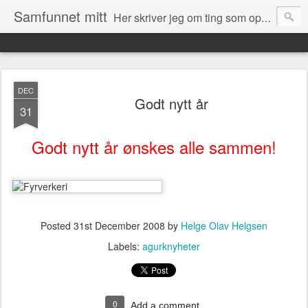
Samfunnet mitt
Her skriver jeg om ting som opptar meg og ting som skjer rundt meg i samfunnet.
DEC
Godt nytt år
31
Godt nytt år ønskes alle sammen!
Posted
31st December 2008
by
Helge Olav Helgsen
Labels:
agurknyheter
0
Add a comment