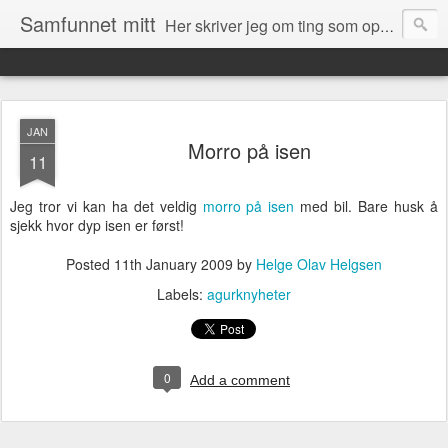
Samfunnet mitt
Her skriver jeg om ting som opptar meg og ting som skjer rundt meg i samfunnet.
JAN
Morro på isen
11
Jeg tror vi kan ha det veldig
morro på isen
med bil. Bare husk å
sjekk hvor dyp isen er først!
Posted
11th January 2009
by
Helge Olav Helgsen
Labels:
agurknyheter
0
Add a comment