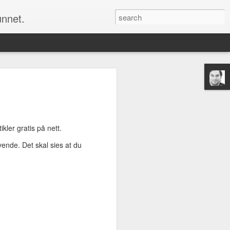
unnet.
Men å endre kartet om det er noen feil er
 et alternativ for oss alle sammen. Det
m alle kan bruke og som alle kan bidra
ler gratis på nett.
u selv ønsker å ha det, rette opp feilene
ovende. Det skal sies at du
Nå er det jul igjen
DEC
24
Nå er nok et år snart over
og jula har kommet over oss
for fullt igjen. Jeg må si at jeg
hvert år blir overrasket over hvor