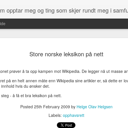
som opptar meg og ting som skjer rundt meg i samf
ide
det du får kjøpt av kart med en GPS. 
ikke enkelt.
Store norske leksikon på nett
ens Kartverk at de ville gi norske
Men heldigvis har det endelig kommet
jempestor gave, og også noe som
heter OpenStreetMap og er et kart so
kommen etter :)
konet prøver å ta opp kampen mot Wikipedia. De legger nå ut masse artik
på. Du kan altså få laget kartet slik d
som du finner og som irriterer deg.
, og i dag har vi kun fått tilgang til
ikret på en helt annen måte enn Wikipedia sine artikler er, så dette er l
derne som Google, Bing, finn.no - samt
 innhold hvis du ønsker det.
 steg - å få et bra leksikon på nett.
Kylinge
MAY
Posted
25th February 2009
by
Helge Olav Helgsen
28
spøkelsestasjon
Labels:
opphavsrett
Denne stasjonen er i Stockholm,
rett ved Kista. Stasjonen ble bygd
rundt 1970 og skulle brukes på et