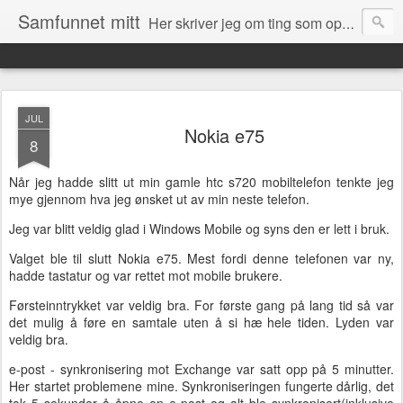
Samfunnet mitt
Her skriver jeg om ting som opptar meg og ting som skjer rundt meg i samfunnet.
JUL
Nokia e75
8
Når jeg hadde slitt ut min gamle htc s720 mobiltelefon tenkte jeg
mye gjennom hva jeg ønsket ut av min neste telefon.
Jeg var blitt veldig glad i Windows Mobile og syns den er lett i bruk.
Valget ble til slutt Nokia e75. Mest fordi denne telefonen var ny,
hadde tastatur og var rettet mot mobile brukere.
Førsteinntrykket var veldig bra. For første gang på lang tid så var
det mulig å føre en samtale uten å si hæ hele tiden. Lyden var
veldig bra.
e-post - synkronisering mot Exchange var satt opp på 5 minutter.
Her startet problemene mine. Synkroniseringen fungerte dårlig, det