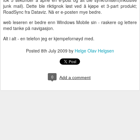
tok 5 sekunder å åpne en e-post og alt ble synkronisert(inklusive
junk mail). Dette ble riktignok løst ved å kjøpe et 3-part produkt;
RoadSync fra Dataviz. Nå er e-posten mye bedre.
web leseren er bedre enn Windows Mobile sin - raskere og lettere
med tanke på navigasjon.
Alt i alt - en telefon jeg er kjempefornøyd med.
Posted
8th July 2009
by
Helge Olav Helgsen
0
Add a comment