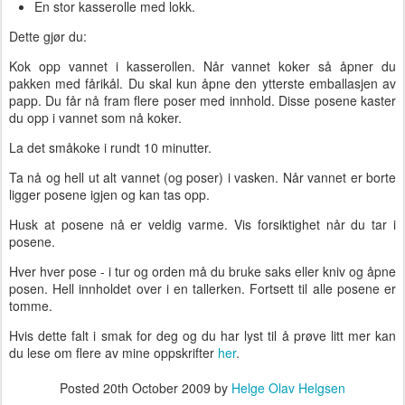
En stor kasserolle med lokk.
Dette gjør du:
Kok opp vannet i kasserollen. Når vannet koker så åpner du
pakken med fårikål. Du skal kun åpne den ytterste emballasjen av
papp. Du får nå fram flere poser med innhold. Disse posene kaster
du opp i vannet som nå koker.
La det småkoke i rundt 10 minutter.
Ta nå og hell ut alt vannet (og poser) i vasken. Når vannet er borte
ligger posene igjen og kan tas opp.
Husk at posene nå er veldig varme. Vis forsiktighet når du tar i
posene.
Hver hver pose - i tur og orden må du bruke saks eller kniv og åpne
posen. Hell innholdet over i en tallerken. Fortsett til alle posene er
tomme.
Hvis dette falt i smak for deg og du har lyst til å prøve litt mer kan
du lese om flere av mine oppskrifter
her
.
Posted
20th October 2009
by
Helge Olav Helgsen