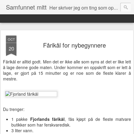
Samfunnet mitt
Her skriver jeg om ting som opptar meg og ting som skjer rundt meg i samfunnet.
OCT
Fårikål for nybegynnere
20
Fårikål er alltid godt. Men det er ikke alle som syns at det er like lett
å lage denne gode maten. Under kommer en oppskrift som er lett å
lage, er gjort på 15 minutter og er noe som de fleste klarer å
mestre.
Du trenger:
1 pakke
Fjorlands fårikål
, fås kjøpt på de fleste matvare
butikker som har ferskvaredisk.
3 liter vann.