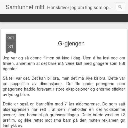
Samfunnet mitt
Her skriver jeg om ting som opptar meg og ting som skjer rundt meg i samfunnet.
OCT
G-gjengen
31
Jeg var og så denne filmen på kino i dag. Uten å ha lest noe om
filmen, annet enn at det bare må være kult med gnagere som FBI
agenter.
Så feil var det. Det kan bli bra, men det må ikke bli bra. Dette var
en søppelfilm av dimensjoner. De lille gode poengene som
gnagerene hadde forsvant i store eksplosjoner og enorme effekter
av lyd og bilde.
Dette er også en barnefilm med 7 års aldersgrense. De som satt
aldersgrensen har rett i at den inneholder en del voldsomme
scener, men bommet på grensesettingen. Dette burde vært en 12
årsfilm, og ikke rettet mot små barn på den måten reklamen gir
inntrykk av.