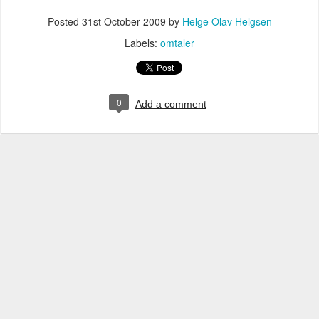
Posted
31st October 2009
by
Helge Olav Helgsen
Labels:
omtaler
0
Add a comment