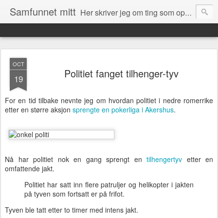
Samfunnet mitt
Her skriver jeg om ting som opptar meg og ting som skjer rundt meg i samfunnet.
OCT
Politiet fanget tilhenger-tyv
19
For en tid tilbake nevnte jeg om hvordan politiet i nedre romerrike
etter en større aksjon
sprengte en pokerliga i Akershus
.
Nå har politiet nok en gang sprengt en
tilhengertyv
etter en
omfattende jakt.
Politiet har satt inn flere patruljer og helikopter i jakten
på tyven som fortsatt er på frifot.
Tyven ble tatt etter to timer med intens jakt.