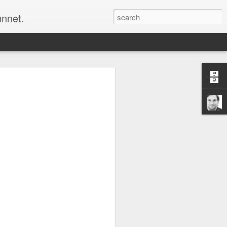
unnet.
Men å endre kartet om det er noen feil er
 et alternativ for oss alle sammen. Det
m alle kan bruke og som alle kan bidra
u selv ønsker å ha det, rette opp feilene
Nå er det jul igjen
DEC
24
Nå er nok et år snart over
og jula har kommet over oss
for fullt igjen. Jeg må si at jeg
hvert år blir overrasket over hvor