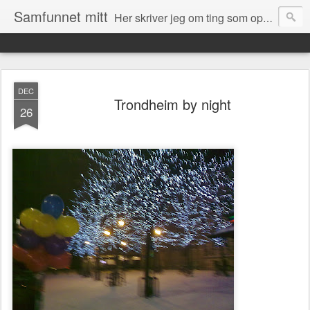
Samfunnet mitt
Her skriver jeg om ting som opptar meg og ting som skjer rundt meg i samfunnet.
DEC
Trondheim by night
26