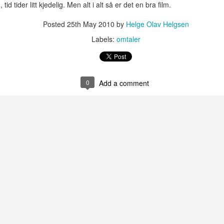
id tider litt kjedelig. Men alt i alt så er det en bra film.
boligfelt som aldri ble bygd. Derfor
er det kun et råskall av stasjonen.
Posted
25th May 2010
by
Helge Olav Helgsen
Det er også en historie om et
Labels:
omtaler
spøkelsestog som kjører her.
Dette toget skal i følge ryktene
Hay day
MAY
transportere de som har dødt i en
14
Spillet Hay Day har slått
ulykke langs linja.
0
Add a comment
godt ann blant iOS eiere.
Dette er et veldig populært spill
Det er en geocache der,
som barn og voksne spiller.
GC1C9CD, som også gjør det
verdt å ta turen dit.
Spillet er gratis og regnet som et
av de bedre simulator-spillene
som er å få tak i. Inne i spillet kan
du kjøpe penger og annet du
 batteripakke når du skal ut på lengre turer og er avhengig av din
trenger for å komme deg fortere
holder mer enn et par timer med aktiv bruk.
videre i spillet.
or akkurat dette formålet. Til dette har jeg handlet alt på Biltema:
Etter at jeg selv har spilt det noen
nivåer blir spillet vanskeligere å få
i 1,2Ah Sigarett-tenner uttak for innbygging Sikringsholder og sikring
til. Du møter motgang som lett
 er å matche boksen med batteriet.
kan løses ved å kjøpe enten