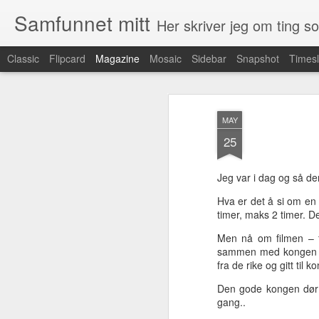
Samfunnet mitt
Her skriver jeg om ting 
Classic
Flipcard
Magazine
Mosaic
Sidebar
Snapshot
Timesl
Frie kartdata
AUG
MAY
17
For en tid tilbake annonserte Stat
25
kartadata ut gratis. Det er en k
mange andre land har gjort allerede. Vel
Jeg var i dag og så d
Kartdata brukes mer og mer i applikasjoner
Hva er det å si om en 
eksisterende kartdata via de store tilby
timer, maks 2 timer. D
Men nå om filmen – fi
sammen med kongen av E
Digitale ordbøker
AUG
fra de rike og gitt til k
16
Jeg er en tilhenger av alt
Den gode kongen dør o
som kan digitaliseres. Også
gang..
ordbøker. Jeg har sett litt på tre
norske leverandører av digitale