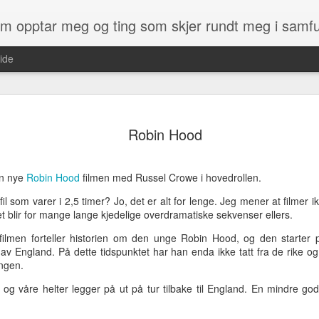
som opptar meg og ting som skjer rundt meg i samf
ide
det du får kjøpt av kart med en GPS. 
ikke enkelt.
Robin Hood
ens Kartverk at de ville gi norske
Men heldigvis har det endelig kommet
jempestor gave, og også noe som
heter OpenStreetMap og er et kart so
kommen etter :)
en nye
Robin Hood
filmen med Russel Crowe i hovedrollen.
på. Du kan altså få laget kartet slik d
som du finner og som irriterer deg.
, og i dag har vi kun fått tilgang til
fil som varer i 2,5 timer? Jo, det er alt for lenge. Jeg mener at filmer
derne som Google, Bing, finn.no - samt
et blir for mange lange kjedelige overdramatiske sekvenser ellers.
lmen forteller historien om den unge Robin Hood, og den starter på
ngland. På dette tidspunktet har han enda ikke tatt fra de rike og git
Kylinge
MAY
ongen.
28
spøkelsestasjon
g våre helter legger på ut på tur tilbake til England. En mindre god
Denne stasjonen er i Stockholm,
rett ved Kista. Stasjonen ble bygd
rundt 1970 og skulle brukes på et