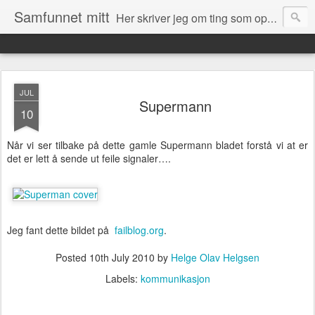
Samfunnet mitt
Her skriver jeg om ting som opptar meg og ting som skjer rundt meg i samfunnet.
JUL
Supermann
10
Når vi ser tilbake på dette gamle Supermann bladet forstå vi at er
det er lett å sende ut feile signaler….
Jeg fant dette bildet på
failblog.org
.
Posted
10th July 2010
by
Helge Olav Helgsen
Labels:
kommunikasjon