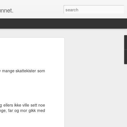
unnet.
Men å endre kartet om det er noen feil er
 et alternativ for oss alle sammen. Det
m alle kan bruke og som alle kan bidra
u selv ønsker å ha det, rette opp feilene
g
mange skattekister som
Nå er det jul igjen
DEC
 ellers ikke ville sett noe
24
Nå er nok et år snart over
unge, far og mor gikk med
og jula har kommet over oss
for fullt igjen. Jeg må si at jeg
hvert år blir overrasket over hvor