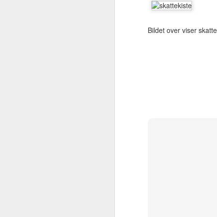
ordbøker. Jeg antar at
innholdsmessig er de omtrent like,
så det som skiller er litt form og
Bildet over viser skatt
farge. Hva ser du etter i en digital
ordbok? Her er noen tanker før du
bestemmer deg.
Offline eller online? Det har sine
fordeler å ha ordboka på sin egen
PC slik at den kan fungere uten
nett-tilgang.
Ekstra batteripakke
SEP
1
Det er greit å ha med seg en ekstra
mobiltelefon som nå for tiden ikke 
Jeg har nå bygget min egen batteripakke f
Lock & stock oppbevaringsboks. Blybatter
2A Klemmer Sittelunderlag Det viktigste