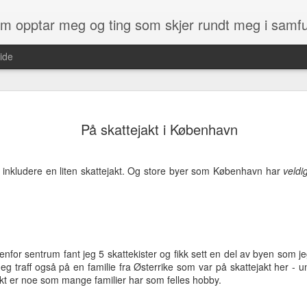
som opptar meg og ting som skjer rundt meg i samf
ide
det du får kjøpt av kart med en GPS. 
ikke enkelt.
På skattejakt i København
ens Kartverk at de ville gi norske
Men heldigvis har det endelig kommet
jempestor gave, og også noe som
heter OpenStreetMap og er et kart so
kommen etter :)
r inkludere en liten skattejakt. Og store byer som København har
på. Du kan altså få laget kartet slik d
veldi
som du finner og som irriterer deg.
, og i dag har vi kun fått tilgang til
derne som Google, Bing, finn.no - samt
Kylinge
MAY
tenfor sentrum fant jeg 5 skattekister og fikk sett en del av byen som jeg
28
spøkelsestasjon
eg traff også på en familie fra Østerrike som var på skattejakt her - 
kt er noe som mange familier har som felles hobby.
Denne stasjonen er i Stockholm,
rett ved Kista. Stasjonen ble bygd
rundt 1970 og skulle brukes på et