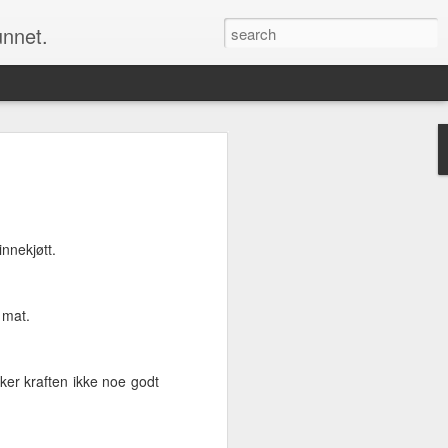
unnet.
Men å endre kartet om det er noen feil er
 et alternativ for oss alle sammen. Det
m alle kan bruke og som alle kan bidra
innekjøtt.
u selv ønsker å ha det, rette opp feilene
 mat.
Nå er det jul igjen
DEC
aker kraften ikke noe godt
24
Nå er nok et år snart over
og jula har kommet over oss
for fullt igjen. Jeg må si at jeg
hvert år blir overrasket over hvor