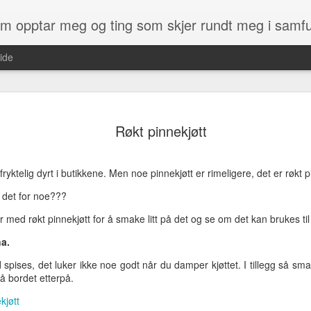
som opptar meg og ting som skjer rundt meg i samf
ide
det du får kjøpt av kart med en GPS. 
ikke enkelt.
Røkt pinnekjøtt
ens Kartverk at de ville gi norske
Men heldigvis har det endelig kommet
jempestor gave, og også noe som
heter OpenStreetMap og er et kart so
kommen etter :)
 fryktelig dyrt i butikkene. Men noe pinnekjøtt er rimeligere, det er røkt p
på. Du kan altså få laget kartet slik d
som du finner og som irriterer deg.
, og i dag har vi kun fått tilgang til
r det for noe???
derne som Google, Bing, finn.no - samt
 med røkt pinnekjøtt for å smake litt på det og se om det kan brukes til
a.
Kylinge
MAY
d spises, det luker ikke noe godt når du damper kjøttet. I tillegg så sm
28
spøkelsestasjon
å bordet etterpå.
Denne stasjonen er i Stockholm,
rett ved Kista. Stasjonen ble bygd
kjøtt
rundt 1970 og skulle brukes på et