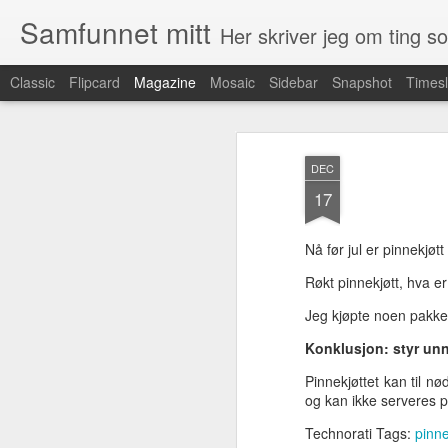
Samfunnet mitt
Her skriver jeg om ting 
Classic
Flipcard
Magazine
Mosaic
Sidebar
Snapshot
Timesl
Frie kartdata
AUG
DEC
17
For en tid tilbake annonserte Stat
17
kartadata ut gratis. Det er en k
mange andre land har gjort allerede. Vel
Nå før jul er pinnekjøtt
Kartdata brukes mer og mer i applikasjoner
Røkt pinnekjøtt, hva e
eksisterende kartdata via de store tilby
Jeg kjøpte noen pakker
Konklusjon: styr unn
Digitale ordbøker
AUG
16
Pinnekjøttet kan til nø
Jeg er en tilhenger av alt
og kan ikke serveres p
som kan digitaliseres. Også
ordbøker. Jeg har sett litt på tre
Technorati Tags:
pinne
norske leverandører av digitale